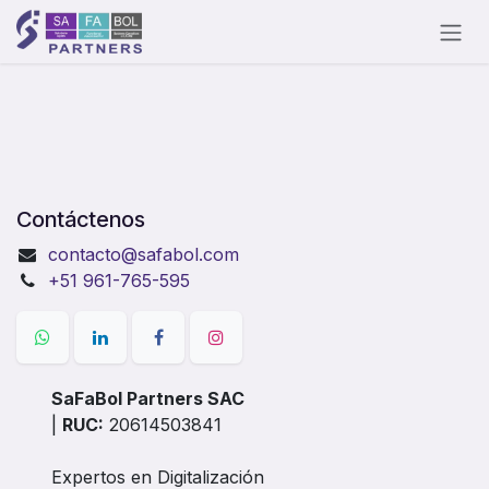
Ir al contenido
Contáctenos
contacto@safabol.com
+51 961-765-595
SaFaBol Partners SAC
|
RUC:
20614503841
Expertos en Digitalización