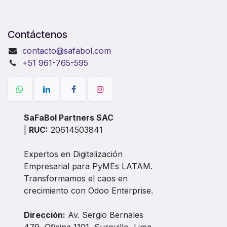
Contáctenos
contacto@safabol.com
+51 961-765-595
SaFaBol Partners SAC
|
RUC:
20614503841
Expertos en Digitalización
Empresarial para PyMEs LATAM.
Transformamos el caos en
crecimiento con Odoo Enterprise.
Dirección:
Av. Sergio Bernales
479, Oficina 1101, Surquillo, Lima,