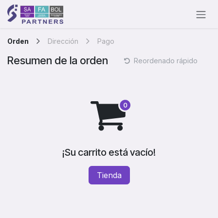
Ir al contenido
Orden
Dirección
Pago
Resumen de la orden
Reordenado rápido
¡Su carrito está vacío!
Tienda